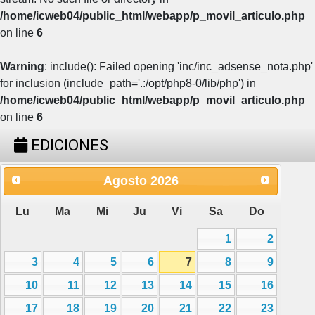
/home/icweb04/public_html/webapp/p_movil_articulo.php
on line
6
Warning
: include(): Failed opening 'inc/inc_adsense_nota.php'
for inclusion (include_path='.:/opt/php8-0/lib/php') in
/home/icweb04/public_html/webapp/p_movil_articulo.php
on line
6
EDICIONES
Agosto
2026
Lu
Ma
Mi
Ju
Vi
Sa
Do
1
2
3
4
5
6
7
8
9
10
11
12
13
14
15
16
17
18
19
20
21
22
23