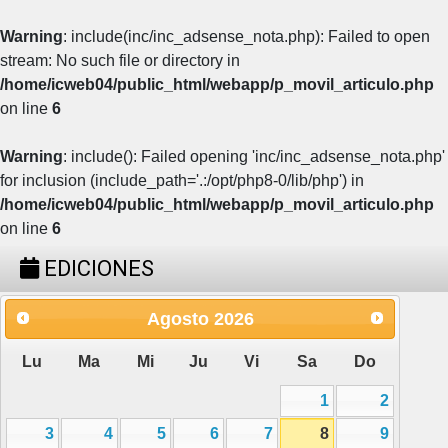
Warning
: include(inc/inc_adsense_nota.php): Failed to open
stream: No such file or directory in
/home/icweb04/public_html/webapp/p_movil_articulo.php
on line
6
Warning
: include(): Failed opening 'inc/inc_adsense_nota.php'
for inclusion (include_path='.:/opt/php8-0/lib/php') in
/home/icweb04/public_html/webapp/p_movil_articulo.php
on line
6
EDICIONES
Agosto
2026
Lu
Ma
Mi
Ju
Vi
Sa
Do
1
2
3
4
5
6
7
8
9