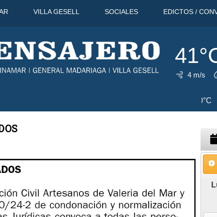
AR
VILLA GESELL
SOCIALES
EDICTOS / CON
41°
4 m/s
10 Ago
40°C
11 Ago
38°C
DOS
L