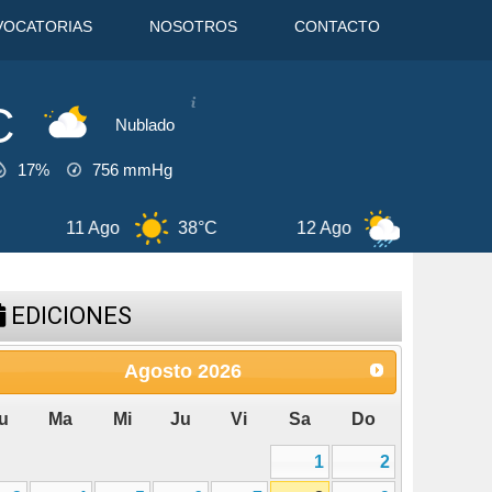
VOCATORIAS
NOSOTROS
CONTACTO
C
Nublado
17%
756
mmHg
12 Ago
35°C
13 Ago
37°C
7 
EDICIONES
Agosto
2026
u
Ma
Mi
Ju
Vi
Sa
Do
1
2