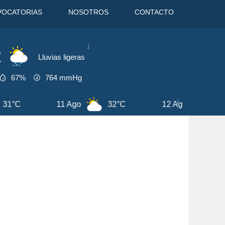
VOCATORIAS
NOSOTROS
CONTACTO
C
Lluvias ligeras
67%
764
mmHg
°C
12 Ago
30°C
6 Ago
31°C