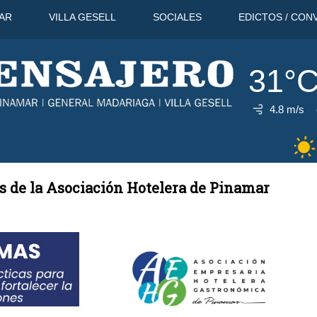
AR
VILLA GESELL
SOCIALES
EDICTOS / CON
31°
4.8 m/s
31°C
10 Ago
31°C
11 Ago
32
 de la Asociación Hotelera de Pinamar