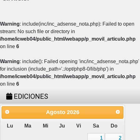
Warning
: include(inc/inc_adsense_nota.php): Failed to open
stream: No such file or directory in
/home/icweb04/public_html/webapp/p_movil_articulo.php
on line
6
Warning
: include(): Failed opening 'inc/inc_adsense_nota.php'
for inclusion (include_path='.:/opt/php8-0/lib/php') in
/home/icweb04/public_html/webapp/p_movil_articulo.php
on line
6
EDICIONES
Agosto
2026
Lu
Ma
Mi
Ju
Vi
Sa
Do
1
2