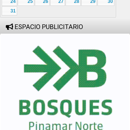
24
25
26
27
28
29
30
31
ESPACIO PUBLICITARIO