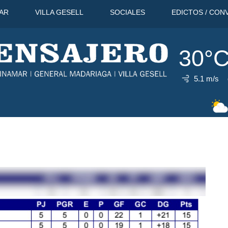
AR
VILLA GESELL
SOCIALES
EDICTOS / CON
30°
5.1 m/s
30°C
9 Ago
31°C
10 Ago