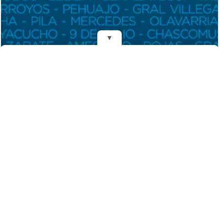
▼
REDES
DIARIO EL MENSAJERO DE LA COSTA
Fundado el 28 de Mayo de 1993
Propietarios: Dr. Juan Carlos Eyras, Dr. Guillermo Eyras
Director: Dr. Juan Carlos Eyras
Domicilio: Dr. Carlos Madariaga 225, Gral. Madariaga, Buenos Aires,
Argentina
(C) 2026