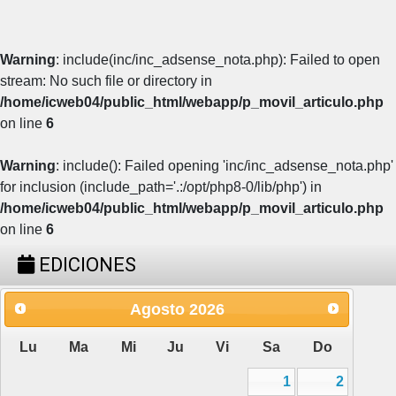
Warning
: include(inc/inc_adsense_nota.php): Failed to open
stream: No such file or directory in
/home/icweb04/public_html/webapp/p_movil_articulo.php
on line
6
Warning
: include(): Failed opening 'inc/inc_adsense_nota.php'
for inclusion (include_path='.:/opt/php8-0/lib/php') in
/home/icweb04/public_html/webapp/p_movil_articulo.php
on line
6
EDICIONES
Agosto
2026
Lu
Ma
Mi
Ju
Vi
Sa
Do
1
2