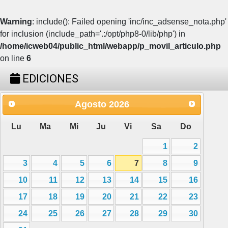
Warning
: include(): Failed opening 'inc/inc_adsense_nota.php'
for inclusion (include_path='.:/opt/php8-0/lib/php') in
/home/icweb04/public_html/webapp/p_movil_articulo.php
on line
6
EDICIONES
Agosto
2026
Lu
Ma
Mi
Ju
Vi
Sa
Do
1
2
3
4
5
6
7
8
9
10
11
12
13
14
15
16
17
18
19
20
21
22
23
24
25
26
27
28
29
30