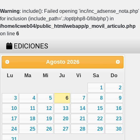
Warning
: include(): Failed opening 'inc/inc_adsense_nota.php'
for inclusion (include_path='.:/opt/php8-0/lib/php') in
/home/icweb04/public_html/webapp/p_movil_articulo.php
on line
6
EDICIONES
Agosto
2026
Lu
Ma
Mi
Ju
Vi
Sa
Do
1
2
3
4
5
6
7
8
9
10
11
12
13
14
15
16
17
18
19
20
21
22
23
24
25
26
27
28
29
30
31