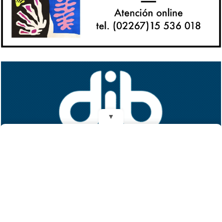
▼
REDES