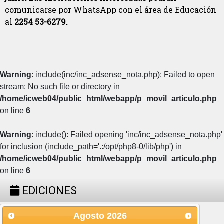
comunicarse por WhatsApp con el área de Educación
al
2254 53-6279.
Warning
: include(inc/inc_adsense_nota.php): Failed to open
stream: No such file or directory in
/home/icweb04/public_html/webapp/p_movil_articulo.php
on line
6
Warning
: include(): Failed opening 'inc/inc_adsense_nota.php'
for inclusion (include_path='.:/opt/php8-0/lib/php') in
/home/icweb04/public_html/webapp/p_movil_articulo.php
on line
6
EDICIONES
Agosto
2026