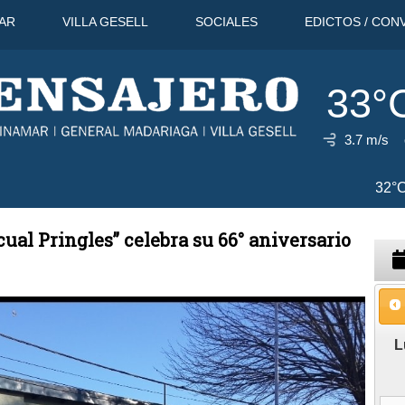
AR
VILLA GESELL
SOCIALES
EDICTOS / CON
33°
3.7 m/s
10 Ago
32°C
11 Ago
31°C
1
ual Pringles” celebra su 66° aniversario
L