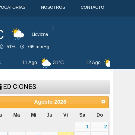
VOCATORIAS
NOSOTROS
CONTACTO
C
Llovizna
51%
765
mmHg
2 Ago
29°C
13 Ago
29°C
7 A
EDICIONES
Agosto
2026
u
Ma
Mi
Ju
Vi
Sa
Do
1
2