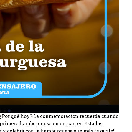
📌 ¿Por qué hoy? La conmemoración recuerda cuando
L
a primera hamburguesa en un pan en Estados
á y celebrá con la hamburguesa que más te guste!