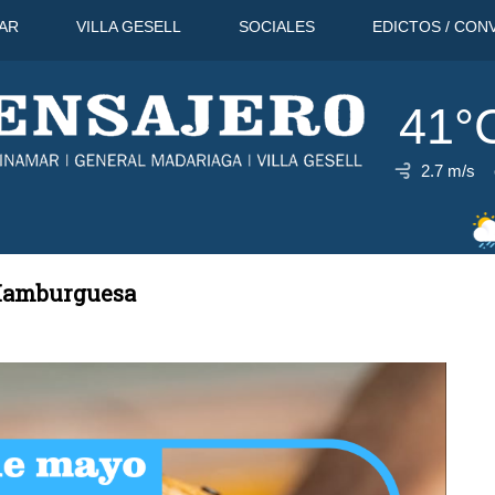
AR
VILLA GESELL
SOCIALES
EDICTOS / CON
41°
2.7 m/s
40°C
12 Ago
34°C
13 Ago
 Hamburguesa