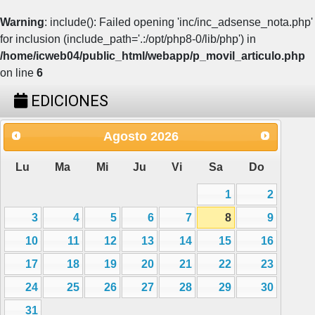
Warning
: include(): Failed opening 'inc/inc_adsense_nota.php'
for inclusion (include_path='.:/opt/php8-0/lib/php') in
/home/icweb04/public_html/webapp/p_movil_articulo.php
on line
6
EDICIONES
Agosto
2026
Lu
Ma
Mi
Ju
Vi
Sa
Do
1
2
3
4
5
6
7
8
9
10
11
12
13
14
15
16
17
18
19
20
21
22
23
24
25
26
27
28
29
30
31