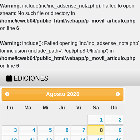
Warning
: include(inc/inc_adsense_nota.php): Failed to open
stream: No such file or directory in
/home/icweb04/public_html/webapp/p_movil_articulo.php
on line
6
Warning
: include(): Failed opening 'inc/inc_adsense_nota.php'
for inclusion (include_path='.:/opt/php8-0/lib/php') in
/home/icweb04/public_html/webapp/p_movil_articulo.php
on line
6
EDICIONES
Agosto
2026
Lu
Ma
Mi
Ju
Vi
Sa
Do
1
2
3
4
5
6
7
8
9