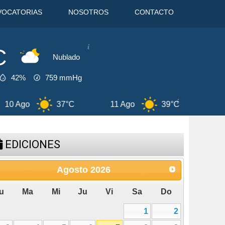
VOCATORIAS
NOSOTROS
CONTACTO
C
Nublado
42%
759
mmHg
37°C
11 Ago
39°C
12 Ago
3
EDICIONES
Agosto
2026
u
Ma
Mi
Ju
Vi
Sa
Do
1
2