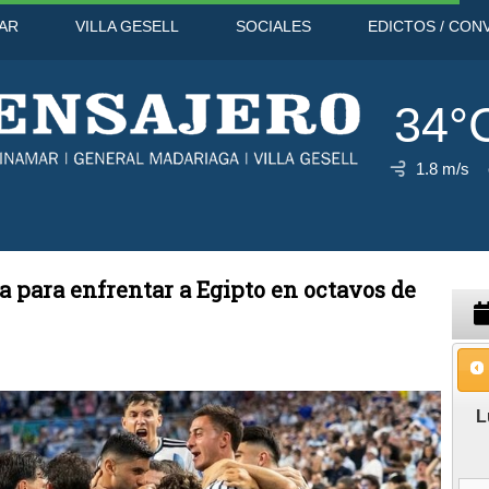
AR
VILLA GESELL
SOCIALES
EDICTOS / CON
34°
1.8 m/s
44°C
9 Ago
41°C
10 Ago
a para enfrentar a Egipto en octavos de
L