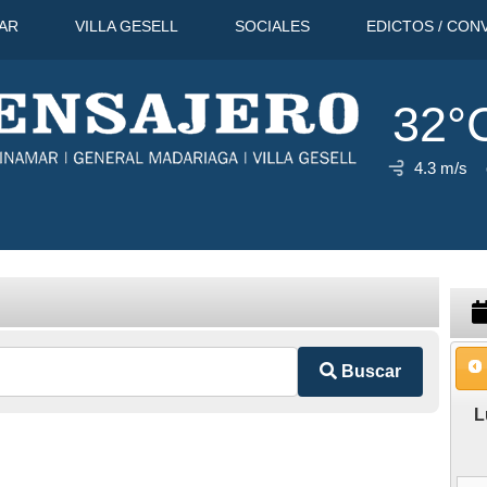
AR
VILLA GESELL
SOCIALES
EDICTOS / CON
32°
4.3 m/s
 Ago
32°C
11 Ago
31°C
12 Ag
Buscar
L