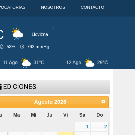
VOCATORIAS
NOSOTROS
CONTACTO
C
Llovizna
53%
763
mmHg
o
29°C
13 Ago
29°C
7 Ago
EDICIONES
Agosto
2026
u
Ma
Mi
Ju
Vi
Sa
Do
1
2