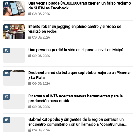
Una vecina pierde $4.000.000 tras caer en un falso reclamo
#3
de SHEIN en Facebook
03/08/2026
Intentó robar un jogging en pleno centro y el video se
#4
viralizó en redes
03/08/2026
Una persona perdió la vida en el paso a nivel en Maipú
#5
02/08/2026
Desbaratan red de trata que explotaba mujeres en Pinamar
#6
y La Plata
06/08/2026
Pinamar y el INTA acercan nuevas herramientas para la
#7
producción sustentable
02/08/2026
Gabriel Katopodis y dirigentes de la región cerraron un
#8
encuentro comunitario con un llamado a “construir una
alternativa”
02/08/2026