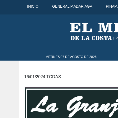
INICIO
GENERAL MADARIAGA
PINAM
C
7 Ago
42°C
8 Ago
44°C
VIERNES 07 DE AGOSTO DE 2026
16/01/2024 TODAS