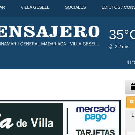
AR
VILLA GESELL
SOCIALES
EDICTOS / CON
35°
2.2 m/s
9 Ago
41°C
10 Ago
37°C
L