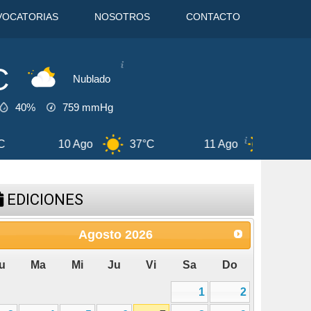
VOCATORIAS
NOSOTROS
CONTACTO
C
Nublado
40%
759
mmHg
11 Ago
39°C
12 Ago
38°C
EDICIONES
Agosto
2026
u
Ma
Mi
Ju
Vi
Sa
Do
1
2