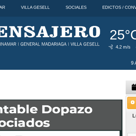
AR
VILLA GESELL
SOCIALES
EDICTOS / CON
25°
4.2 m/s
29°C
9 Ago
30°C
10 Ago
L