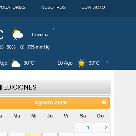
VOCATORIAS
NOSOTROS
CONTACTO
C
Llovizna
88%
765
mmHg
30°C
11 Ago
33°C
5 Ago
2
EDICIONES
Agosto
2026
u
Ma
Mi
Ju
Vi
Sa
Do
1
2