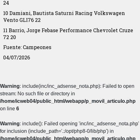
24
10
Damiani, Bautista
Saturni Racing
Volkswagen
Vento GLI76
22
11
Barrio, Jorge
Febase Performance
Chevrolet Cruze
72
20
Fuente: Campeones
04/07/2026
Warning
: include(inc/inc_adsense_nota.php): Failed to open
stream: No such file or directory in
/home/icweb04/public_html/webapp/p_movil_articulo.php
on line
6
Warning
: include(): Failed opening 'inc/inc_adsense_nota.php'
for inclusion (include_path='.:/opt/php8-0/lib/php') in
/home/icweb04/public_html/webapp/p_movil_articulo.php