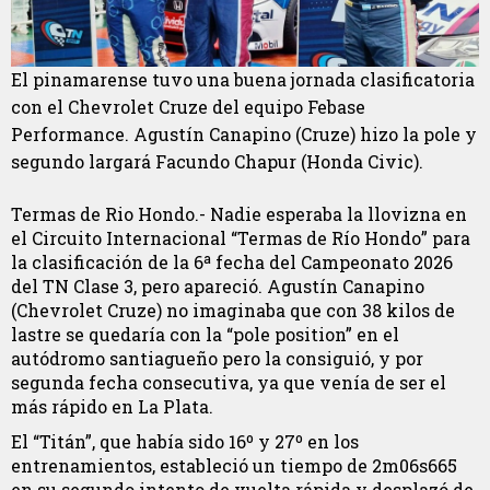
El pinamarense tuvo una buena jornada clasificatoria
con el Chevrolet Cruze del equipo Febase
Performance. Agustín Canapino (Cruze) hizo la pole y
segundo largará Facundo Chapur (Honda Civic).
Termas de Rio Hondo.- Nadie esperaba la llovizna en
el Circuito Internacional “Termas de Río Hondo” para
la clasificación de la 6ª fecha del Campeonato 2026
del TN Clase 3, pero apareció. Agustín Canapino
(Chevrolet Cruze) no imaginaba que con 38 kilos de
lastre se quedaría con la “pole position” en el
autódromo santiagueño pero la consiguió, y por
segunda fecha consecutiva, ya que venía de ser el
más rápido en La Plata.
El “Titán”, que había sido 16º y 27º en los
entrenamientos, estableció un tiempo de 2m06s665
en su segundo intento de vuelta rápida y desplazó de