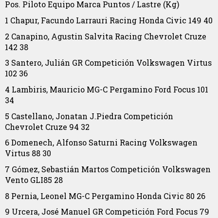
Pos.
Piloto
Equipo
Marca
Puntos
/ Lastre (Kg)
1
Chapur, Facundo
Larrauri Racing
Honda Civic
149
40
2
Canapino, Agustin
Salvita Racing
Chevrolet Cruze
142
38
3
Santero, Julián
GR Competición
Volkswagen Virtus
102
36
4
Lambiris, Mauricio
MG-C Pergamino
Ford Focus
101
34
5
Castellano, Jonatan
J.Piedra Competición
Chevrolet Cruze
94
32
6
Domenech, Alfonso
Saturni Racing
Volkswagen
Virtus
88
30
7
Gómez, Sebastián
Martos Competición
Volkswagen
Vento GLI85
28
8
Pernia, Leonel
MG-C Pergamino
Honda Civic
80
26
9
Urcera, José Manuel
GR Competición
Ford Focus
79