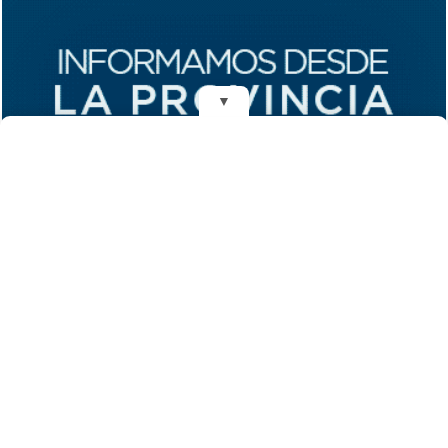
▼
REDES
DIARIO EL MENSAJERO DE LA COSTA
Fundado el 28 de Mayo de 1993
Propietarios: Dr. Juan Carlos Eyras, Dr. Guillermo Eyras
Director: Dr. Juan Carlos Eyras
Domicilio: Dr. Carlos Madariaga 225, Gral. Madariaga, Buenos Aires,
Argentina