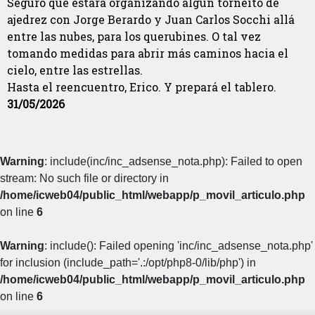
Seguro que estará organizando algún torneíto de
ajedrez con Jorge Berardo y Juan Carlos Socchi allá
entre las nubes, para los querubines. O tal vez
tomando medidas para abrir más caminos hacia el
cielo, entre las estrellas.
Hasta el reencuentro, Erico. Y prepará el tablero.
31/05/2026
Warning
: include(inc/inc_adsense_nota.php): Failed to open
stream: No such file or directory in
/home/icweb04/public_html/webapp/p_movil_articulo.php
on line
6
Warning
: include(): Failed opening 'inc/inc_adsense_nota.php'
for inclusion (include_path='.:/opt/php8-0/lib/php') in
/home/icweb04/public_html/webapp/p_movil_articulo.php
on line
6