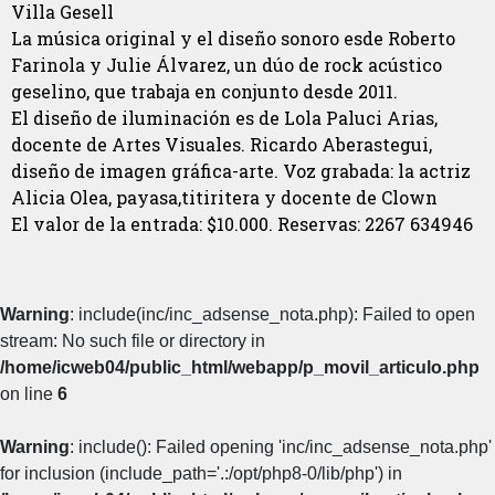
Villa Gesell
La música original y el diseño sonoro esde Roberto
Farinola y Julie Álvarez, un dúo de rock acústico
geselino, que trabaja en conjunto desde 2011.
El diseño de iluminación es de Lola Paluci Arias,
docente de Artes Visuales. Ricardo Aberastegui,
diseño de imagen gráfica-arte. Voz grabada: la actriz
Alicia Olea, payasa,titiritera y docente de Clown
El valor de la entrada: $10.000. Reservas: 2267 634946
Warning
: include(inc/inc_adsense_nota.php): Failed to open
stream: No such file or directory in
/home/icweb04/public_html/webapp/p_movil_articulo.php
on line
6
Warning
: include(): Failed opening 'inc/inc_adsense_nota.php'
for inclusion (include_path='.:/opt/php8-0/lib/php') in