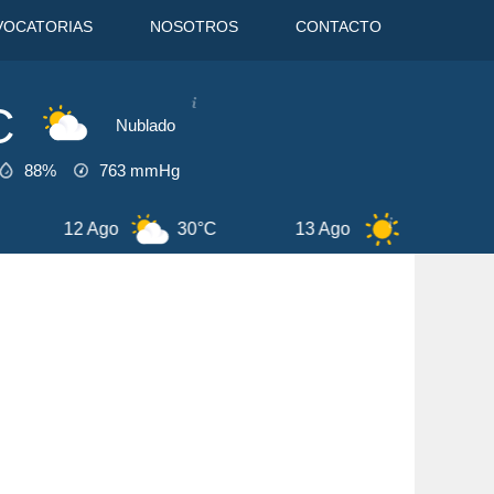
VOCATORIAS
NOSOTROS
CONTACTO
C
Nublado
88%
763
mmHg
13 Ago
31°C
14 Ago
28°C