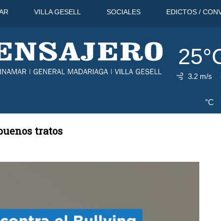
AR
VILLA GESELL
SOCIALES
EDICTOS / CON
25°
3.2 m/s
11 Ago
26°C
12 Ago
30°C
buenos tratos