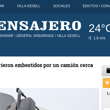
AR
VILLA GESELL
SOCIALES
EDICTOS / CON
24°
1.6 m/s
33°C
10 Ago
30°C
11 Ago
rieron embestidos por un camión cerca
L