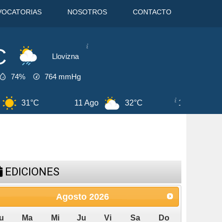
VOCATORIAS
NOSOTROS
CONTACTO
C
Llovizna
74%
764
mmHg
11 Ago
32°C
12 Ago
30°C
EDICIONES
Agosto
2026
u
Ma
Mi
Ju
Vi
Sa
Do
1
2