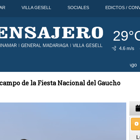
AR
VILLA GESELL
SOCIALES
EDICTOS / CON
29°
4.6 m/s
C
9 Ago
31°C
10 Ago
31°C
 campo de la Fiesta Nacional del Gaucho
L