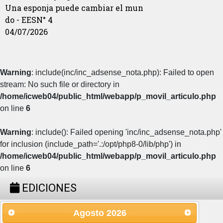
Una esponja puede cambiar el mun
do - EESN° 4
04/07/2026
Warning
: include(inc/inc_adsense_nota.php): Failed to open
stream: No such file or directory in
/home/icweb04/public_html/webapp/p_movil_articulo.php
on line
6
Warning
: include(): Failed opening 'inc/inc_adsense_nota.php'
for inclusion (include_path='.:/opt/php8-0/lib/php') in
/home/icweb04/public_html/webapp/p_movil_articulo.php
on line
6
EDICIONES
Agosto
2026