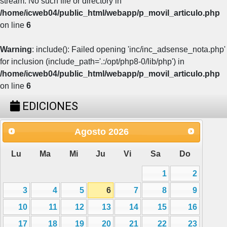
stream: No such file or directory in
/home/icweb04/public_html/webapp/p_movil_articulo.php
on line
6
Warning
: include(): Failed opening 'inc/inc_adsense_nota.php'
for inclusion (include_path='.:/opt/php8-0/lib/php') in
/home/icweb04/public_html/webapp/p_movil_articulo.php
on line
6
EDICIONES
Agosto
2026
Lu
Ma
Mi
Ju
Vi
Sa
Do
1
2
3
4
5
6
7
8
9
10
11
12
13
14
15
16
17
18
19
20
21
22
23