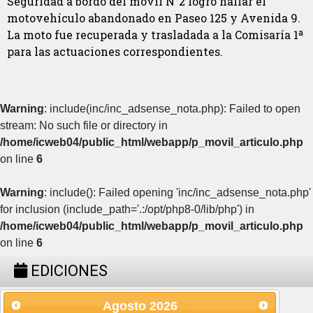
Seguridad a bordo del móvil N°2 logró hallar el
motovehículo abandonado en Paseo 125 y Avenida 9.
La moto fue recuperada y trasladada a la Comisaría 1ª
para las actuaciones correspondientes.
Warning
: include(inc/inc_adsense_nota.php): Failed to open
stream: No such file or directory in
/home/icweb04/public_html/webapp/p_movil_articulo.php
on line
6
Warning
: include(): Failed opening 'inc/inc_adsense_nota.php'
for inclusion (include_path='.:/opt/php8-0/lib/php') in
/home/icweb04/public_html/webapp/p_movil_articulo.php
on line
6
EDICIONES
Agosto
2026