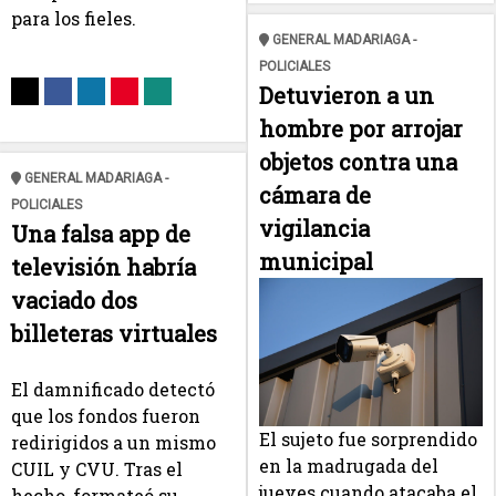
para los fieles.
GENERAL MADARIAGA -
POLICIALES
Detuvieron a un
hombre por arrojar
objetos contra una
GENERAL MADARIAGA -
cámara de
POLICIALES
vigilancia
Una falsa app de
municipal
televisión habría
vaciado dos
billeteras virtuales
El damnificado detectó
que los fondos fueron
El sujeto fue sorprendido
redirigidos a un mismo
en la madrugada del
CUIL y CVU. Tras el
jueves cuando atacaba el
hecho, formateó su