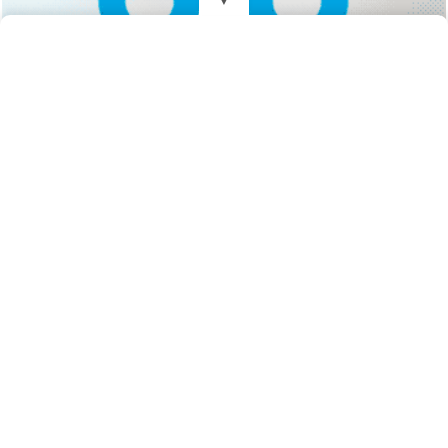
REDES
DIARIO EL MENSAJERO DE LA COSTA
Fundado el 28 de Mayo de 1993
Propietarios: Dr. Juan Carlos Eyras, Dr. Guillermo Eyras
Director: Dr. Juan Carlos Eyras
Domicilio: Dr. Carlos Madariaga 225, Gral. Madariaga, Buenos Aires,
Argentina
(C) 2026