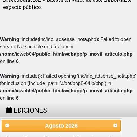
espacio público.
Warning
: include(inc/inc_adsense_nota.php): Failed to open
stream: No such file or directory in
/home/icweb04/public_html/webapp/p_movil_articulo.php
on line
6
Warning
: include(): Failed opening 'inc/inc_adsense_nota.php'
for inclusion (include_path='.:/opt/php8-0/lib/php') in
/home/icweb04/public_html/webapp/p_movil_articulo.php
on line
6
EDICIONES
Agosto
2026