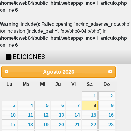
/home/icweb04/public_html/webapp/p_movil_articulo.php
on line
6
Warning
: include(): Failed opening 'inc/inc_adsense_nota.php'
for inclusion (include_path='.:/opt/php8-0/lib/php') in
/home/icweb04/public_html/webapp/p_movil_articulo.php
on line
6
EDICIONES
Agosto
2026
Lu
Ma
Mi
Ju
Vi
Sa
Do
1
2
3
4
5
6
7
8
9
10
11
12
13
14
15
16
17
18
19
20
21
22
23