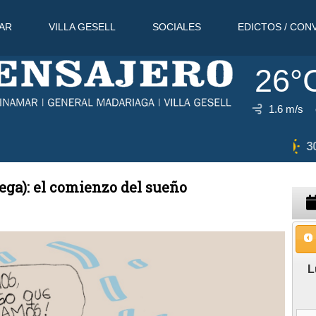
AR
VILLA GESELL
SOCIALES
EDICTOS / CON
26°
1.6 m/s
10 Ago
30°C
11 Ago
31°C
ega): el comienzo del sueño
L