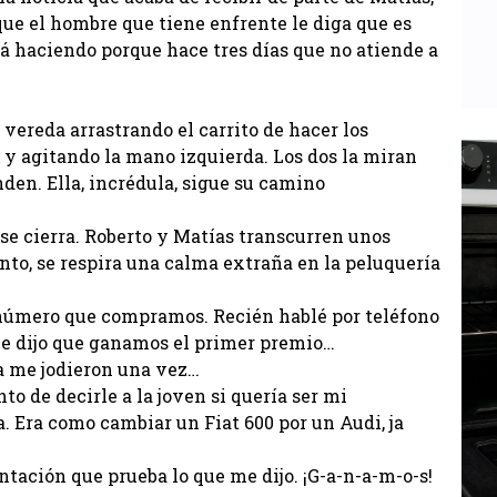
que el hombre que tiene enfrente le diga que es
á haciendo porque hace tres días que no atiende a
a vereda arrastrando el carrito de hacer los
y agitando la mano izquierda. Los dos la miran
den. Ella, incrédula, sigue su camino
 se cierra. Roberto y Matías transcurren unos
onto, se respira una calma extraña en la peluquería
 número que compramos. Recién hablé por teléfono
 me dijo que ganamos el primer premio…
a me jodieron una vez…
o de decirle a la joven si quería ser mi
a. Era como cambiar un Fiat 600 por un Audi, ja
ación que prueba lo que me dijo. ¡G-a-n-a-m-o-s!