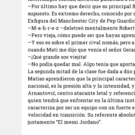
—Por último hay que decir que su principal f
supuesto. Es extremo derecho, conocido por s
Exfigura del Manchester City de Pep Guardio
—M-a-h-r-e-z —deletreó mentalmente Robert
—Pero vieja, cómo puede ser que hayas apren
—Y eso es sobre el primer rival nomás, pero 
cuando Mati me dijo que venía el señor Gerard
—¡Qué grande sos viejita!
—No podía quedar mal. Algo tenía que aportar
La segunda mitad de la clase fue dada a dúo 
Matías aprendieron que la principal caracter
nacional, es la presión alta y la intensidad,
Arnautović, centro atacante letal y referenci
quien tendrá que enfrentar en la última inst
caracteriza por ser un equipo con un fuerte 
velocidad en transición. Su referente absolu
justamente “El messi Jordano”.