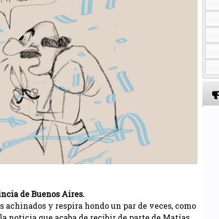
incia de Buenos Aires.
os achinados y respira hondo un par de veces, como
a noticia que acaba de recibir de parte de Matías,