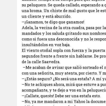
su peluquero. Se queda callado, esperando a 
una broma. Un chiste de mal gusto que le est
un cliente y está aburrido.
—¡Ganamos, te digo que ganamos!
Adela, la vecina de la otra cuadra, pasa por l
mandados y los saluda gritando sus nombres 
como si fuera una desconocida y no le respon
insultándolos en voz baja.
El viento otoñal sopla con fuerza y la puerta
segundos frente a frente sin hablarse. De pr
de la calle Saavedra.
—Me acaban de avisar que salió sorteado el
con una señorita, muy atenta, por cierto. Y
—¿Estás seguro? ¿No será una estafa? A mí y
—No te achiques ahora, mirá que estuve a punt
acompañante, y te dejo a vos en la peluquerí
—¡Callate, querés! Debe ser una estafa esto.
—No, ya me mandaron a mi Yahoo la document