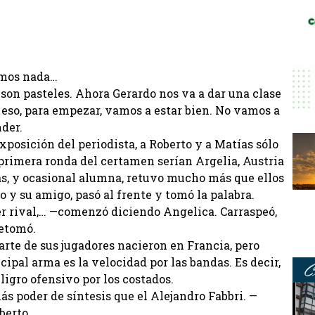
emos nada…
 son pasteles. Ahora Gerardo nos va a dar una clase
 eso, para empezar, vamos a estar bien. No vamos a
der.
posición del periodista, a Roberto y a Matías sólo
 primera ronda del certamen serían Argelia, Austria
as, y ocasional alumna, retuvo mucho más que ellos
jo y su amigo, pasó al frente y tomó la palabra.
er rival,… —comenzó diciendo Angelica. Carraspeó,
retomó.
rte de sus jugadores nacieron en Francia, pero
cipal arma es la velocidad por las bandas. Es decir,
ligro ofensivo por los costados.
ás poder de síntesis que el Alejandro Fabbri. —
berto.