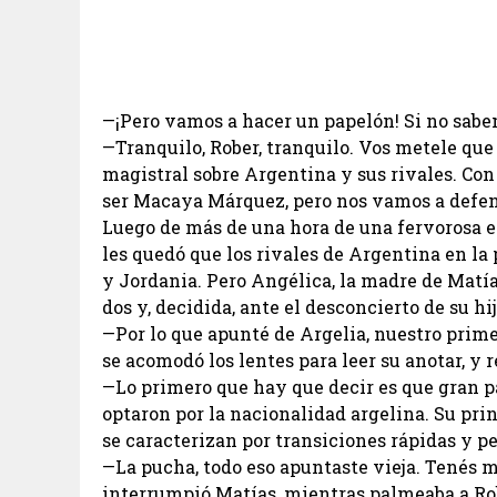
—¡Pero vamos a hacer un papelón! Si no sab
—Tranquilo, Rober, tranquilo. Vos metele que
magistral sobre Argentina y sus rivales. Con
ser Macaya Márquez, pero nos vamos a defen
Luego de más de una hora de una fervorosa ex
les quedó que los rivales de Argentina en la
y Jordania. Pero Angélica, la madre de Matí
dos y, decidida, ante el desconcierto de su hi
—Por lo que apunté de Argelia, nuestro prim
se acomodó los lentes para leer su anotar, y 
—Lo primero que hay que decir es que gran pa
optaron por la nacionalidad argelina. Su prin
se caracterizan por transiciones rápidas y pe
—La pucha, todo eso apuntaste vieja. Tenés m
interrumpió Matías, mientras palmeaba a Ro