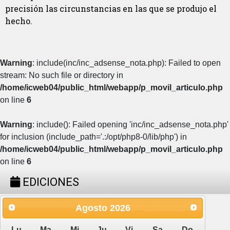
precisión las circunstancias en las que se produjo el
hecho.
Warning
: include(inc/inc_adsense_nota.php): Failed to open
stream: No such file or directory in
/home/icweb04/public_html/webapp/p_movil_articulo.php
on line
6
Warning
: include(): Failed opening 'inc/inc_adsense_nota.php'
for inclusion (include_path='.:/opt/php8-0/lib/php') in
/home/icweb04/public_html/webapp/p_movil_articulo.php
on line
6
EDICIONES
Agosto
2026
Lu
Ma
Mi
Ju
Vi
Sa
Do