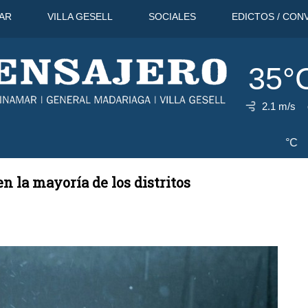
AR
VILLA GESELL
SOCIALES
EDICTOS / CON
35°
2.1 m/s
10 Ago
37°C
11 Ago
39°C
1
n la mayoría de los distritos