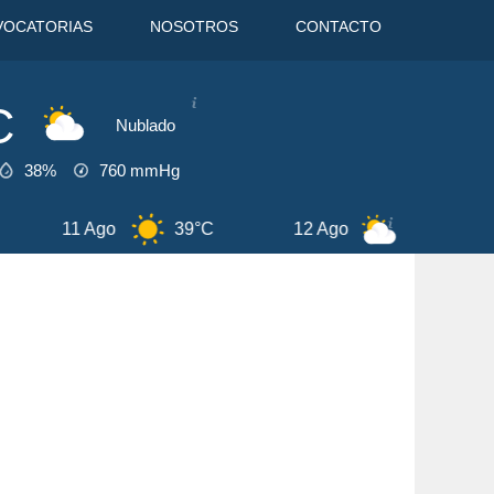
VOCATORIAS
NOSOTROS
CONTACTO
C
Nublado
38%
760
mmHg
2 Ago
38°C
6 Ago
41°C
7 Ag
EDICIONES
Agosto
2026