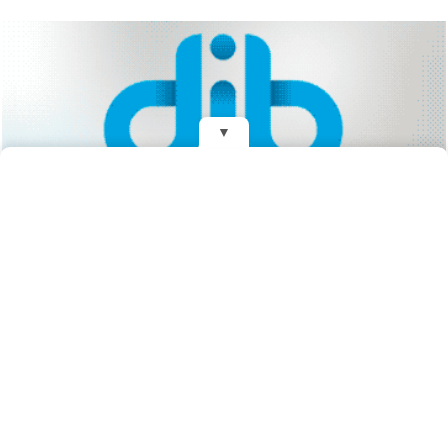
▼
REDES
Fundado el 28 de Mayo de 1993
Propietarios: Dr. Juan Carlos Eyras, Dr. Guillermo Eyras
Director: Dr. Juan Carlos Eyras
Domicilio: Dr. Carlos Madariaga 225, Gral. Madariaga, Buenos Aires,