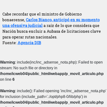
Cabe recordar que el ministro de Gobierno
bonaerense,
Carlos Bianco, anticipó en su momento
una ofensiva judicial
a raíz de lo que considera que
Nación busca excluir a Aubasa de licitaciones clave
para operar rutas nacionales.
Fuente:
Agencia DIB
Warning
: include(inc/inc_adsense_nota.php): Failed to open
stream: No such file or directory in
/home/icweb04/public_html/webapp/p_movil_articulo.php
on line
6
Warning
: include(): Failed opening 'inc/inc_adsense_nota.php'
for inclusion (include_path='.:/opt/php8-0/lib/php') in
/home/icweb04/public_html/webapp/p_movil_articulo.php