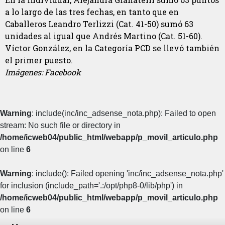
a lo largo de las tres fechas, en tanto que en
Caballeros Leandro Terlizzi (Cat. 41-50) sumó 63
unidades al igual que Andrés Martino (Cat. 51-60).
Víctor González, en la Categoría PCD se llevó también
el primer puesto.
Imágenes: Facebook
Warning
: include(inc/inc_adsense_nota.php): Failed to open
stream: No such file or directory in
/home/icweb04/public_html/webapp/p_movil_articulo.php
on line
6
Warning
: include(): Failed opening 'inc/inc_adsense_nota.php'
for inclusion (include_path='.:/opt/php8-0/lib/php') in
/home/icweb04/public_html/webapp/p_movil_articulo.php
on line
6