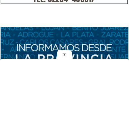
▼
REDES