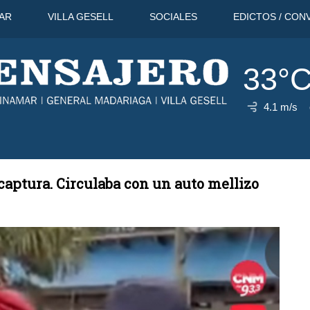
AR
VILLA GESELL
SOCIALES
EDICTOS / CON
33°
4.1 m/s
10 Ago
32°C
11 Ago
31°C
12
aptura. Circulaba con un auto mellizo
L