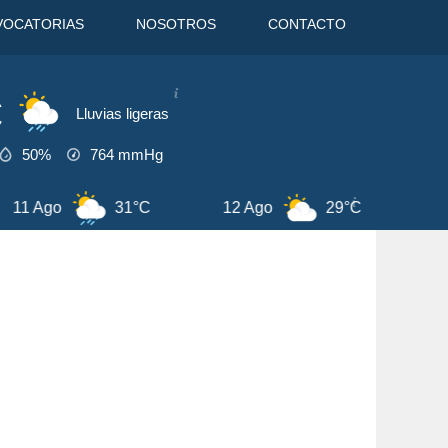
VOCATORIAS
NOSOTROS
CONTACTO
C
Lluvias ligeras
50%
764
mmHg
 Ago
29°C
13 Ago
29°C
7 Ag
EDICIONES
Agosto
2026
u
Ma
Mi
Ju
Vi
Sa
Do
1
2