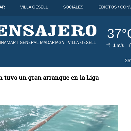
AR
VILLA GESELL
SOCIALES
EDICTOS / CON
37°
1 m/s
12 Ago
36°C
13 Ago
33°C
14 
m tuvo un gran arranque en la Liga