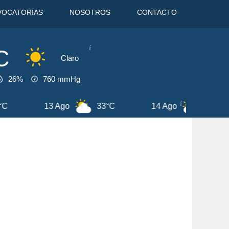
VOCATORIAS
NOSOTROS
CONTACTO
C
Claro
26%
760
mmHg
Ago
36°C
8 Ago
44°C
9 Ago