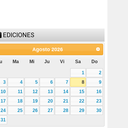
EDICIONES
Agosto
2026
u
Ma
Mi
Ju
Vi
Sa
Do
1
2
3
4
5
6
7
8
9
10
11
12
13
14
15
16