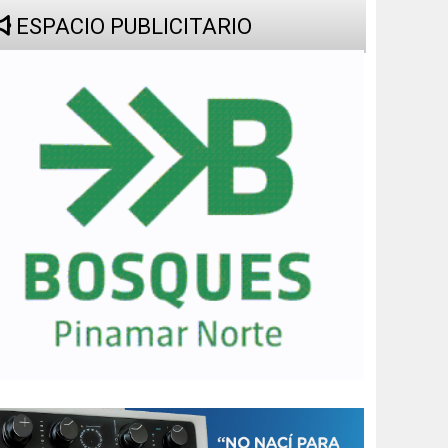
17
18
19
20
21
22
23
24
25
26
27
28
29
30
31
ESPACIO PUBLICITARIO