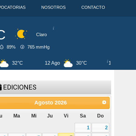
VOCATORIAS
NOSOTROS
CONTACTO
C
Claro
89%
765
mmHg
13 Ago
30°C
7 Ago
31°C
EDICIONES
Agosto
2026
u
Ma
Mi
Ju
Vi
Sa
Do
1
2