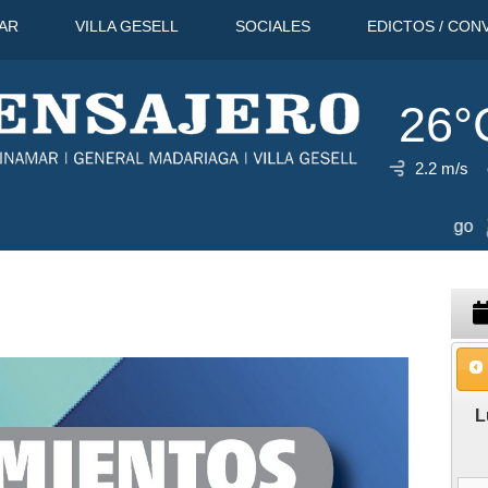
AR
VILLA GESELL
SOCIALES
EDICTOS / CON
26°
2.2 m/s
11 Ago
32°C
12 Ago
30°C
L