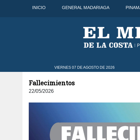
INICIO
GENERAL MADARIAGA
PINAM
0°C
9 Ago
31°C
10 Ago
31°C
VIERNES 07 DE AGOSTO DE 2026
Fallecimientos
22/05/2026