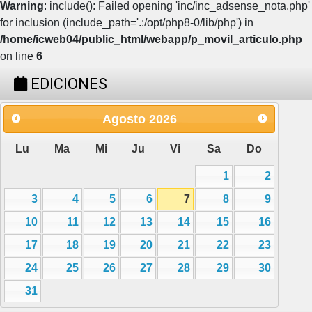
Warning
: include(): Failed opening 'inc/inc_adsense_nota.php'
for inclusion (include_path='.:/opt/php8-0/lib/php') in
/home/icweb04/public_html/webapp/p_movil_articulo.php
on line
6
EDICIONES
Agosto
2026
Lu
Ma
Mi
Ju
Vi
Sa
Do
1
2
3
4
5
6
7
8
9
10
11
12
13
14
15
16
17
18
19
20
21
22
23
24
25
26
27
28
29
30
31