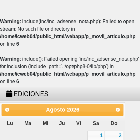
Warning
: include(inc/inc_adsense_nota.php): Failed to open
stream: No such file or directory in
/home/icweb04/public_html/webapp/p_movil_articulo.php
on line
6
Warning
: include(): Failed opening 'inc/inc_adsense_nota.php'
for inclusion (include_path='.:/opt/php8-0/lib/php') in
/home/icweb04/public_html/webapp/p_movil_articulo.php
on line
6
EDICIONES
Agosto
2026
Lu
Ma
Mi
Ju
Vi
Sa
Do
1
2