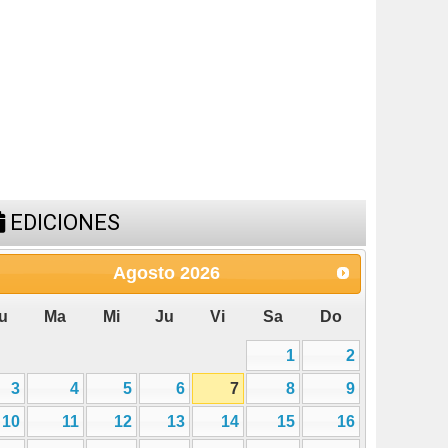
EDICIONES
Agosto
2026
u
Ma
Mi
Ju
Vi
Sa
Do
1
2
3
4
5
6
7
8
9
10
11
12
13
14
15
16