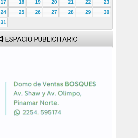
17
18
19
20
21
22
23
24
25
26
27
28
29
30
31
ESPACIO PUBLICITARIO