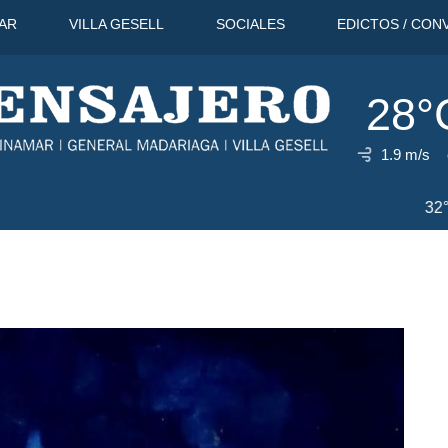
AR
VILLA GESELL
SOCIALES
EDICTOS / CON
28°
1.9 m/s
9 Ago
31°C
10 Ago
32°C
1