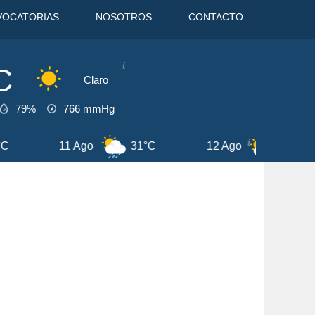
VOCATORIAS
NOSOTROS
CONTACTO
C
Claro
79%
766
mmHg
1 Ago
31°C
12 Ago
29°C
13 Ag