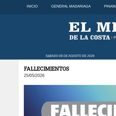
INICIO
GENERAL MADARIAGA
PINAM
 Ago
33°C
10 Ago
30°C
11 Ag
SáBADO 08 DE AGOSTO DE 2026
FALLECIMIENTOS
25/05/2026