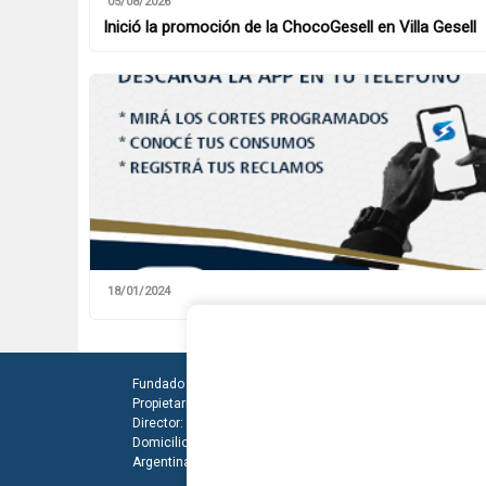
05/08/2026
Inició la promoción de la ChocoGesell en Villa Gesell
18/01/2024
Fundado el 28 de Mayo de 1993
Propietarios: Dr. Juan Carlos Eyras, Dr. Guillermo Eyras
Director: Dr. Juan Carlos Eyras
Domicilio: Dr. Carlos Madariaga 225, Gral. Madariaga, Buen
Argentina