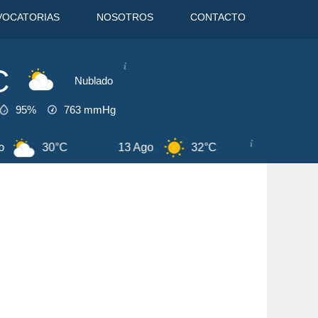
VOCATORIAS
NOSOTROS
CONTACTO
C
Nublado
95%
763
mmHg
32°C
14 Ago
30°C
8 Ago