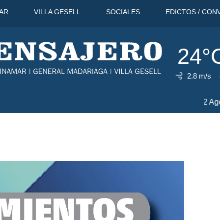
AR
VILLA GESELL
SOCIALES
EDICTOS / CON
24°
2.8 m/s
o
31°C
12 Ago
30°C
13 Ago