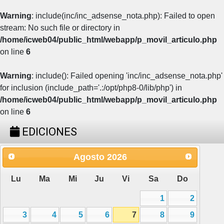
Warning
: include(inc/inc_adsense_nota.php): Failed to open
stream: No such file or directory in
/home/icweb04/public_html/webapp/p_movil_articulo.php
on line
6
Warning
: include(): Failed opening 'inc/inc_adsense_nota.php'
for inclusion (include_path='.:/opt/php8-0/lib/php') in
/home/icweb04/public_html/webapp/p_movil_articulo.php
on line
6
EDICIONES
Agosto
2026
Lu
Ma
Mi
Ju
Vi
Sa
Do
1
2
3
4
5
6
7
8
9