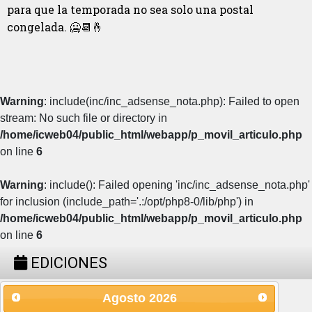
para que la temporada no sea solo una postal
congelada. 🥶📆🤞
Warning
: include(inc/inc_adsense_nota.php): Failed to open
stream: No such file or directory in
/home/icweb04/public_html/webapp/p_movil_articulo.php
on line
6
Warning
: include(): Failed opening 'inc/inc_adsense_nota.php'
for inclusion (include_path='.:/opt/php8-0/lib/php') in
/home/icweb04/public_html/webapp/p_movil_articulo.php
on line
6
EDICIONES
Agosto
2026