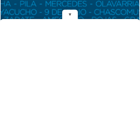
▼
REDES
DIARIO EL MENSAJERO DE LA COSTA
Fundado el 28 de Mayo de 1993
Propietarios: Dr. Juan Carlos Eyras, Dr. Guillermo Eyras
Director: Dr. Juan Carlos Eyras
Domicilio: Dr. Carlos Madariaga 225, Gral. Madariaga, Buenos Aires,
Argentina
(C) 2026