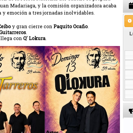
 Juan Madariaga, y la comisión organizadora acaba
 y emoción a tres jornadas inolvidables.
Ceibo
y gran cierre con
Paquito Ocaño
.
Guitarreros
.
 llega con
Q' Lokura
.