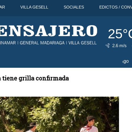
AR
VILLA GESELL
SOCIALES
EDICTOS / CON
25°
2.6 m/s
11 Ago
32°C
12 Ago
30°C
 tiene grilla confirmada