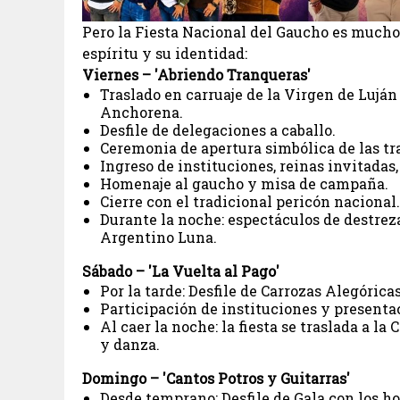
Pero la Fiesta Nacional del Gaucho es mucho 
espíritu y su identidad:
Viernes – 'Abriendo Tranqueras'
Traslado en carruaje de la Virgen de Luján
Anchorena.
Desfile de delegaciones a caballo.
Ceremonia de apertura simbólica de las tr
Ingreso de instituciones, reinas invitadas
Homenaje al gaucho y misa de campaña.
Cierre con el tradicional pericón nacional.
Durante la noche: espectáculos de destrez
Argentino Luna.
Sábado – 'La Vuelta al Pago'
Por la tarde: Desfile de Carrozas Alegórica
Participación de instituciones y presentac
Al caer la noche: la fiesta se traslada a l
y danza.
Domingo – 'Cantos Potros y Guitarras'
Desde temprano: Desfile de Gala con los h