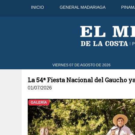
INICIO
GENERAL MADARIAGA
PINAM
°C
9 Ago
31°C
10 Ago
31°C
VIERNES 07 DE AGOSTO DE 2026
La 54ª Fiesta Nacional del Gaucho ya
01/07/2026
GALERÍA