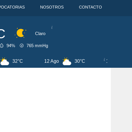
VOCATORIAS
NOSOTROS
CONTACTO
C
Claro
94%
765
mmHg
13 Ago
30°C
7 Ago
31°C