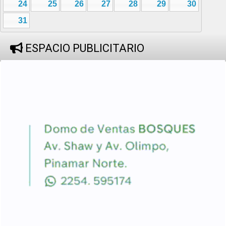
24
25
26
27
28
29
30
31
ESPACIO PUBLICITARIO