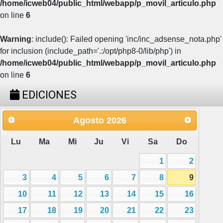
/home/icweb04/public_html/webapp/p_movil_articulo.php
on line
6
Warning
: include(): Failed opening 'inc/inc_adsense_nota.php'
for inclusion (include_path='.:/opt/php8-0/lib/php') in
/home/icweb04/public_html/webapp/p_movil_articulo.php
on line
6
EDICIONES
Agosto
2026
Lu
Ma
Mi
Ju
Vi
Sa
Do
1
2
3
4
5
6
7
8
9
10
11
12
13
14
15
16
17
18
19
20
21
22
23